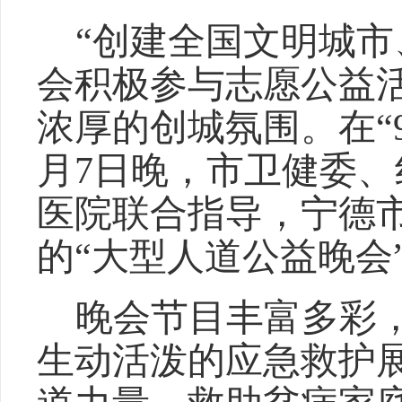
“创建全国文明城市
会积极参与志愿公益
浓厚
的
创城氛围。
在
月7日晚，市
卫健委
、
医院
联合
指导
，宁德
的
“大型
人道公益晚会
晚会节目
丰富多彩
生动活泼的应急救护