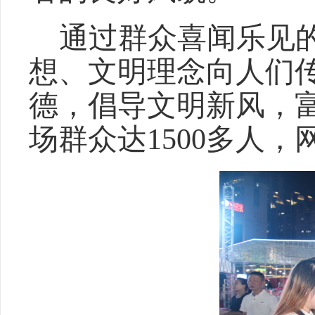
通过
群众喜闻乐见
想
、
文明理念向人们
德，倡导文明新风
，
场群众达
1500多人，