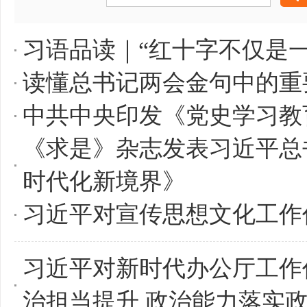
习语品读｜“红十字不仅是
读懂总书记两会金句中的重
中共中央印发《党史学习教
《求是》杂志发表习近平总
时代化新境界》
习近平对宣传思想文化工作
习近平对新时代办公厅工作
治担当提升 政治能力落实政