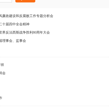
党风廉政建设和反腐败工作专题分析会
二十届四中全会精神
世界反法西斯战争胜利80周年大会
届理事会、监事会
开班
训会
作