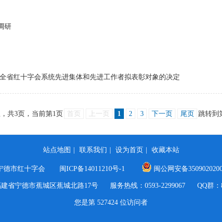
调研
于全省红十字会系统先进集体和先进工作者拟表彰对象的决定
息，共
3
页，当前第
1
页
首页
上一页
1
2
3
下一页
尾页
跳转到
站点地图
|
联系我们
|
设为首页
|
收藏本站
：宁德市红十字会
闽ICP备14011210号-1
闽公网安备3509020200
建省宁德市蕉城区蕉城北路17号 服务热线：0593-2299067 QQ群：807
您是第
527424
位访问者